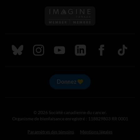
Suivez nous sur Bluesky
Suivez nous sur Instagram
Suivez nous sur Youtube
Suivez nous sur LinkedIn
Suivez nous sur
TikTok
Donnez
© 2026 Société canadienne du cancer.
Organisme de bienfaisance enregistré : 118829803 RR 0001
Paramètres des témoins
Mentions légales