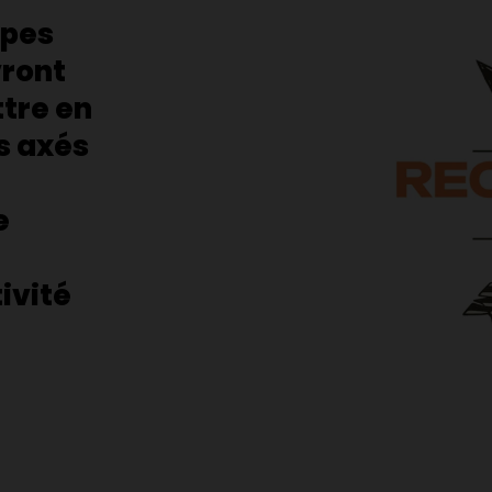
upes
ront
tre en
s axés
e
ivité