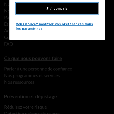
Nos histoires
J'ai compris
Notre équipe
Partenariats
États financiers
Vous pouvez modifier vos préférences dans
les paramètres
Actualités
Communiqués de presse
FAQ
Ce que nous pouvons faire
Parler à une personne de confiance
Nos programmes et services
Nos ressources
Prévention et dépistage
Réduisez votre risque
Détection précoce du cancer