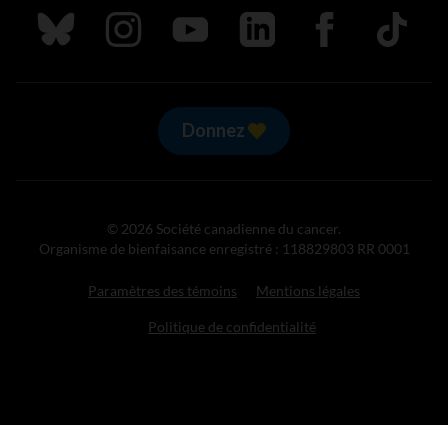
Suivez nous sur Bluesky
Suivez nous sur Instagram
Suivez nous sur Youtube
Suivez nous sur LinkedIn
Suivez nous sur
TikTok
Donnez
© 2026 Société canadienne du cancer.
Organisme de bienfaisance enregistré : 118829803 RR 0001
Paramètres des témoins
Mentions légales
Politique de confidentialité