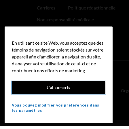
Carrières
Politique rédactionnelle
Non-responsabilité médicale
Politique relative aux hyperliens
En utilisant ce site Web, vous acceptez que des
Accessibilité
témoins de navigation soient stockés sur votre
appareil afin d'améliorer la navigation du site,
d'analyser votre utilisation de celui-ci et de
contribuer à nos efforts de marketing.
Donnez
J'ai compris
Orga
Vous pouvez modifier vos préférences dans
les paramètres