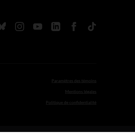
uivez nous sur Bluesky
Suivez nous sur Instagram
Suivez nous sur Youtube
Suivez nous sur LinkedIn
Suivez nous sur Faceboo
TikTok
Paramètres des témoins
Mentions légales
Politique de confidentialité