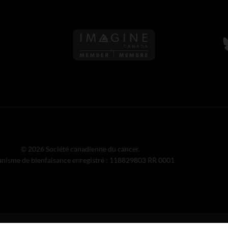
S
© 2026 Société canadienne du cancer.
nisme de bienfaisance enregistré : 118829803 RR 0001