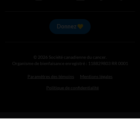
Donnez
© 2026 Société canadienne du cancer.
Organisme de bienfaisance enregistré : 118829803 RR 0001
Paramètres des témoins
Mentions légales
Politique de confidentialité