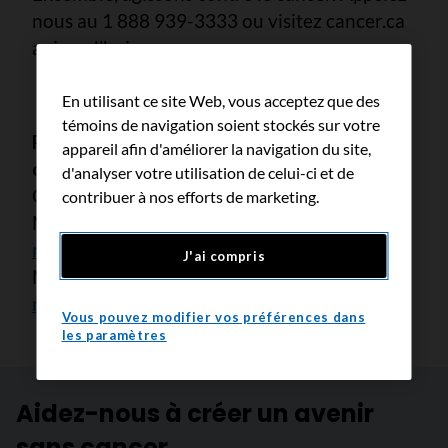
nous au 1 888 939-3333 ou visitez cancer.ca
aujourd’hui.
-30-
En utilisant ce site Web, vous acceptez que des
témoins de navigation soient stockés sur votre
Pour plus d’information, veuillez
appareil afin d'améliorer la navigation du site,
communiquer avec :
d'analyser votre utilisation de celui-ci et de
Contacts de DIFOLCO Communications
contribuer à nos efforts de marketing.
Magalie Difolco Comtois —
magalie@difolco.ca
J'ai compris
Maude Hatto-Morissette —
maude@difolco.ca
Vous pouvez modifier vos préférences dans
les paramètres
Aidez-nous à créer un avenir
sans cancer