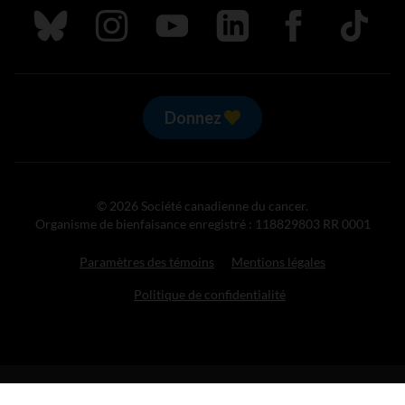
Suivez nous sur Bluesky
Suivez nous sur Instagram
Suivez nous sur Youtube
Suivez nous sur LinkedIn
Suivez nous sur
TikTok
Donnez
© 2026 Société canadienne du cancer.
Organisme de bienfaisance enregistré : 118829803 RR 0001
Paramètres des témoins
Mentions légales
Politique de confidentialité