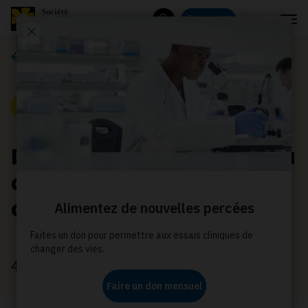
Menu
Donnez
Rechercher
Communiqués de presse
Communiqué de presse
Dan Bigras joint sa voix à
celle de la Société
canadienne du cancer
4 mars 2024