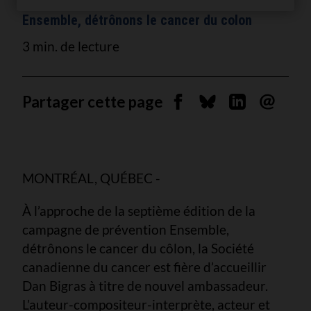
Ensemble, détrônons le cancer du colon
3 min. de lecture
Partager cette page
Partager sur Facebook
Partager sur Blues
Partager sur 
Envoyer 
MONTRÉAL, QUÉBEC -
À l’approche de la septième édition de la
campagne de prévention Ensemble,
détrônons le cancer du côlon, la Société
canadienne du cancer est fière d’accueillir
Dan Bigras à titre de nouvel ambassadeur.
L’auteur-compositeur-interprète, acteur et