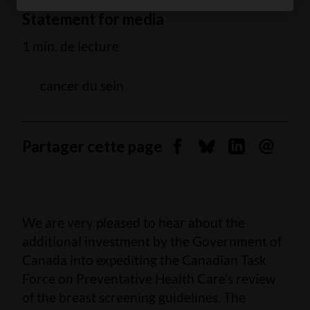
Statement for media
1 min. de lecture
cancer du sein
Partager cette page
Partager sur Facebook
Partager sur Blues
Partager sur 
Envoyer 
We are very pleased to hear about the
additional investment by the Government of
Canada into expediting the Canadian Task
Force on Preventative Health Care’s review
of the breast screening guidelines. The