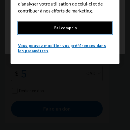
Désolé, la page sélectionnée n'est pas
d'analyser votre utilisation de celui-ci et de
disponible en Français, mais vous pouvez
contribuer à nos efforts de marketing.
la consulter en anglais
J'ai compris
Retour
Continuer
Vous pouvez modifier vos préférences dans
les paramètres