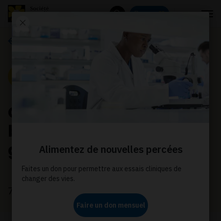
Menu
Donnez
Rechercher
Communiqués de presse
Communiqué de presse
CCS applauds expedited
breast screening
guideline review
7 juin 2023