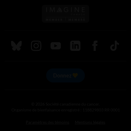
Suivez nous sur Bluesky
Suivez nous sur Instagram
Suivez nous sur Youtube
Suivez nous sur LinkedIn
Suivez nous sur
TikTok
Donnez
© 2026 Société canadienne du cancer.
Organisme de bienfaisance enregistré : 118829803 RR 0001
Paramètres des témoins
Mentions légales