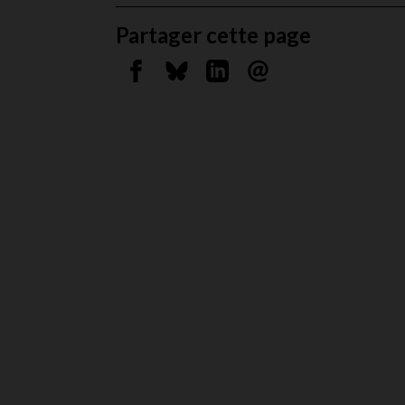
Partager cette page
Partager sur Facebook
Partager sur Bluesky
Partager sur Linkedin
Envoyer par courrie