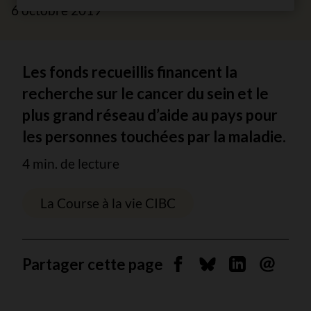
6 octobre 2019
Les fonds recueillis financent la
recherche sur le cancer du sein et le
plus grand réseau d’aide au pays pour
les personnes touchées par la maladie.
4 min. de lecture
La Course à la vie CIBC
Partager cette page
Partager sur Facebook
Partager sur Blues
Partager sur 
Envoyer 