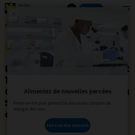
Menu
Donnez
Rechercher
Communiqués de presse
Communiqué de presse
Les Canadiens amassent
17 M$ à l’occasion de la
Course à la vie CIBC de la
Société canadienne du
cancer