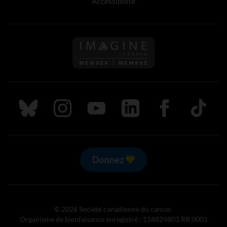
Accessibilité
Suivez nous sur Bluesky
Suivez nous sur Instagram
Suivez nous sur Youtube
Suivez nous sur LinkedIn
Suivez nous sur
TikTok
Donnez
© 2026 Société canadienne du cancer.
Organisme de bienfaisance enregistré : 118829803 RR 0001