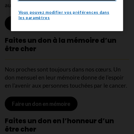
au cancer seul.
Vous pouvez modifier vos préférences dans
les paramètres
Faire un don maintenant
Faites un don à la mémoire d’un
être cher
Nos proches sont toujours dans nos cœurs. Un
don mensuel en leur mémoire donne de l’espoir
en l’avenir aux personnes touchées par le cancer.
Faire un don en mémoire
Faites un don en l’honneur d’un
être cher