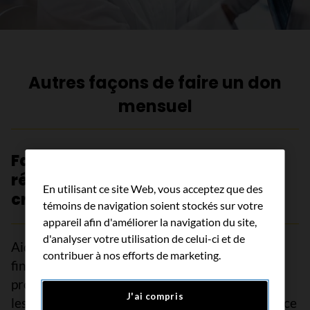
Autres façons de faire un don
mensuel
Faites un don pour nous aider à
répondre aux besoins les plus
En utilisant ce site Web, vous acceptez que des
criants
témoins de navigation soient stockés sur votre
appareil afin d'améliorer la navigation du site,
d'analyser votre utilisation de celui-ci et de
Aidez les personnes touchées par le cancer en
contribuer à nos efforts de marketing.
finançant les projets de recherche et les
programmes de soutien répondant aux besoins
J'ai compris
les plus criants afin que personne n’ait à faire face