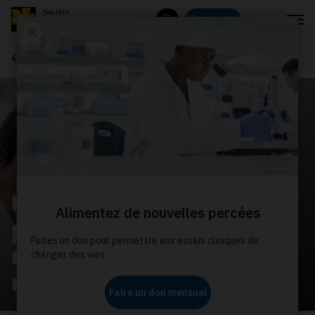
Menu
Donnez
Rechercher
Comment donner
Faites un don mensuel
pour financer la
recherche de calibre
mondial