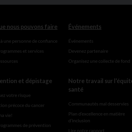
ue nous pouvons faire
Événements
 à une personne de confiance
Événements
rogrammes et services
Devenez partenaire
essources
Organisez une collecte de fond
ention et dépistage
Notre travail sur l’équit
santé
ez votre risque
Communautés mal desservies
ion précoce du cancer
Plan d’excellence en matière
ma vie!
d’inclusion
rogrammes de prévention
Lire notre rapport