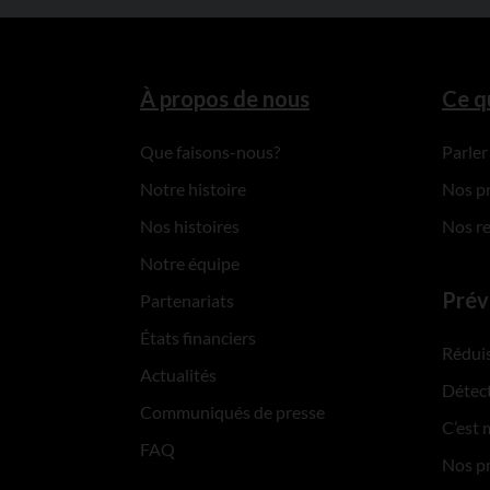
À propos de nous
Ce q
Que faisons-nous?
Parler
Notre histoire
Nos p
Nos histoires
Nos r
Notre équipe
Prév
Partenariats
États financiers
Réduis
Actualités
Détect
Communiqués de presse
C’est 
FAQ
Nos p