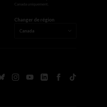
Canada uniquement.
Changer de région
uivez nous sur Bluesky
Suivez nous sur Instagram
Suivez nous sur Youtube
Suivez nous sur LinkedIn
Suivez nous sur Faceboo
TikTok