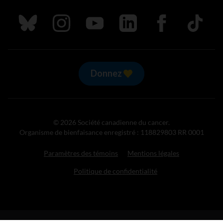
Suivez nous sur Bluesky
Suivez nous sur Instagram
Suivez nous sur Youtube
Suivez nous sur LinkedIn
Suivez nous sur
TikTok
Donnez
© 2026 Société canadienne du cancer.
Organisme de bienfaisance enregistré : 118829803 RR 0001
Paramètres des témoins
Mentions légales
Politique de confidentialité