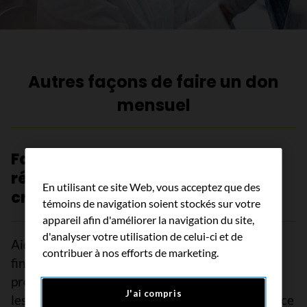
Autres façons de faire un don
mensuel
Faites un don pour nous aider à
répondre aux besoins les plus
En utilisant ce site Web, vous acceptez que des
criants
témoins de navigation soient stockés sur votre
appareil afin d'améliorer la navigation du site,
d'analyser votre utilisation de celui-ci et de
Aidez les personnes touchées par le cancer en
contribuer à nos efforts de marketing.
finançant les projets de recherche et les
programmes de soutien répondant aux besoins
J'ai compris
les plus criants afin que personne n’ait à faire face