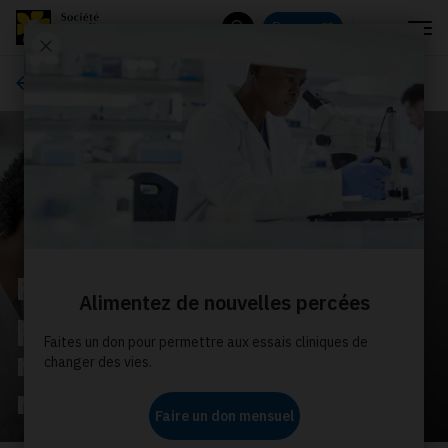
Menu
Donnez
Rechercher
Comment donner
Faites un don mensuel
pour financer la
recherche de calibre
mondial