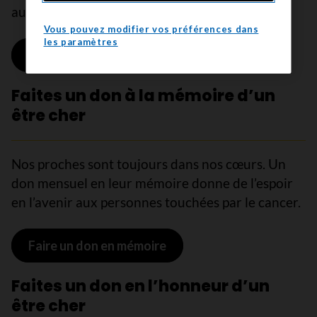
au cancer seul.
Vous pouvez modifier vos préférences dans
les paramètres
Faire un don maintenant
Faites un don à la mémoire d’un
être cher
Nos proches sont toujours dans nos cœurs. Un
don mensuel en leur mémoire donne de l’espoir
en l’avenir aux personnes touchées par le cancer.
Faire un don en mémoire
Faites un don en l’honneur d’un
être cher