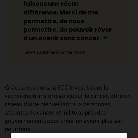
faisons une réelle
différence. Merci de me
permettre, de nous
permettre, de pouvoir rêver
à un avenir sans cancer.
Léane Labrèche-Dor, marraine
Grâce à vos dons, la SCC investit dans la
recherche transformatrice sur le cancer, offre un
réseau d’aide bienveillant aux personnes
atteintes de cancer et milite auprès des
gouvernements pour créer un avenir plus sain
pour tous.