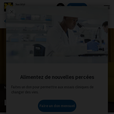
Menu
Donnez
Rechercher
Impliquez-vous
NOTRE MARRAINE
Léane Labrèche-Dor