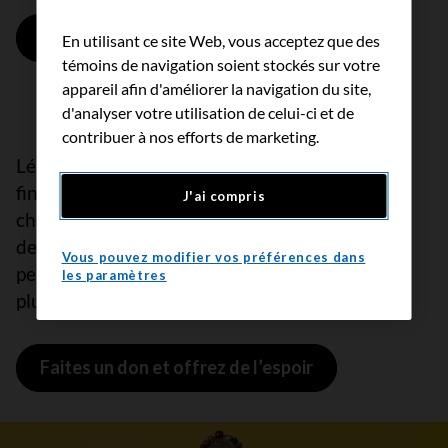
Faites un don pour faire fleurir l'espoir
En utilisant ce site Web, vous acceptez que des
témoins de navigation soient stockés sur votre
appareil afin d'améliorer la navigation du site,
d'analyser votre utilisation de celui-ci et de
contribuer à nos efforts de marketing.
Léane et la Dre Arielle Elkrief, chercheuse
financée par la SCC, rappellent que derrière
J'ai compris
chaque don il y a des avancées en recherche et
des vies qui changent. Ensemble, aidons les
Vous pouvez modifier vos préférences dans
personnes touchées par le cancer à profiter de
les paramètres
plus de moments précieux avec leurs proches.
Faites un don et offrez de l’espoir