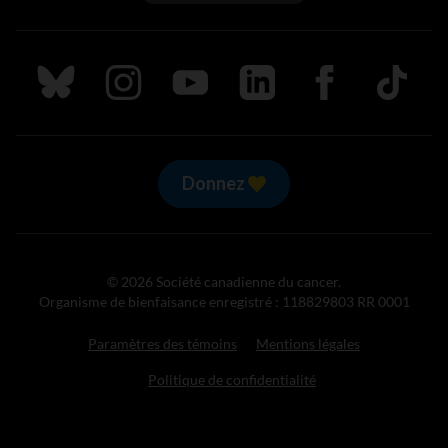
Suivez nous sur Bluesky
Suivez nous sur Instagram
Suivez nous sur Youtube
Suivez nous sur LinkedIn
Suivez nous sur
TikTok
Donnez
© 2026 Société canadienne du cancer.
Organisme de bienfaisance enregistré : 118829803 RR 0001
Paramètres des témoins
Mentions légales
Politique de confidentialité